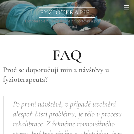
FYZIOTERAPIE
Fyzioterapie * Rehabilitace * Sportovní a pohybové
poradenství
FAQ
Proč se doporučují min 2 návštěvy u
fyzioterapeuta?
Po první návštěvě, v případě uvolnění
alespoň části problému, je tělo v procesu
rekalibrace. Z řekněme rovnovážného
stavu, byť bolestivého a s blokádou, jsou