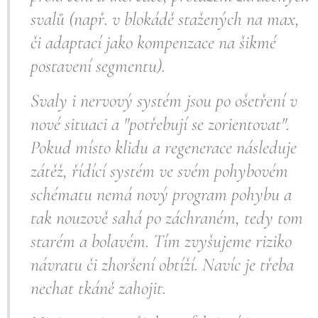
svalů (např. v blokádě stažených na max,
či adaptací jako kompenzace na šikmé
postavení segmentu).
Svaly i nervový systém jsou po ošetření v
nové situaci a "potřebují se zorientovat".
Pokud místo klidu a regenerace následuje
zátěž, řídící systém ve svém pohybovém
schématu nemá nový program pohybu a
tak nouzově sahá po záchraném, tedy tom
starém a bolavém. Tím zvyšujeme riziko
návratu či zhoršení obtíží. Navíc je třeba
nechat tkáně zahojit.