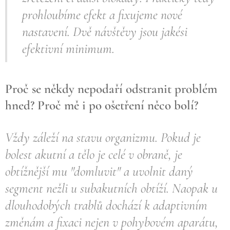
prohloubíme efekt a fixujeme nové
nastavení. Dvě návštěvy jsou jakési
efektivní minimum.
Proč se někdy nepodaří odstranit problém
hned? Proč mě i po ošetření něco bolí?
Vždy záleží na stavu organizmu. Pokud je
bolest akutní a tělo je celé v obraně, je
obtížnější mu "domluvit" a uvolnit daný
segment nežli u subakutních obtíží. Naopak u
dlouhodobých trablů dochází k adaptivním
změnám a fixaci nejen v pohybovém aparátu,