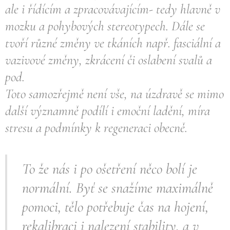
ale i řídícím a zpracovávajícím- tedy hlavně v
mozku a pohybových stereotypech. Dále se
tvoří různé změny ve tkáních např. fasciální a
vazivové změny, zkrácení či oslabení svalů a
pod.
Toto samozřejmě není vše, na úzdravě se mimo
další významně podílí i emoční ladění, míra
stresu a podmínky k regeneraci obecně.
To že nás i po ošetření něco bolí je
normální. Byť se snažíme maximálně
pomoci, tělo potřebuje čas na hojení,
rekalibraci i nalezení stability, a v