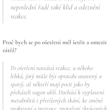
neposlední řadě také klid a odeznění
reakce.
Proč bych se po ošetření měl šetřit a omezit
zátěž?
Po ošetření nastává reakce, u někoho
lehká, jiný může být opravdu unavený a
spavý, až někteří mají pocit jako by
přeházeli vagon uhlí. Dochází k vyplavení
metabolitů z přetížených tkání, ke změně
prokrvení a inervace, protažení zkrácených