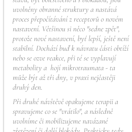
uvolněny obranné struktury a nastává
proces přepočítávání z receptorů o novém
nastavení. Většinou si něco "sedne zpět",
protože nové nastavení, byť lepší, ještě není
stabilní. Dochází buď k návratu části obtíží
nebo se ozve reakce, při té se vyplavují
metabolity a hojí mikrotraumata - ta
může být až tři dny, v praxi nejčastěji
druhý den.
Při druhé návštěvě opakujeme terapii a
spravujeme co se "vrátilo", a následně
uvolníme či mobilizujeme navázané
zřetězení či další blokády. Prakticky tedy