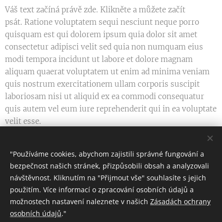
Váš text začíná právě zde. Klikněte a můžete začít
psát. Ratione voluptatem sequi nesciunt neque porro
quisquam est qui dolorem ipsum quia dolor sit amet
consectetur adipisci velit sed quia non numquam eius
modi tempora incidunt ut labore et dolore magnam
aliquam quaerat voluptatem ut enim ad minima veniam
quis nostrum exercitationem ullam corporis suscipit
laboriosam nisi ut aliquid ex ea commodi consequatur
quis autem vel eum iure reprehenderit qui in ea voluptate
velit esse.
"Používáme cookies, abychom zajistili správné fungování a
Share
bezpečnost našich stránek, přizpůsobili obsah a analyzovali
návštěvnost. Kliknutím na "Přijmout vše" souhlasíte s jejich
použitím. Více informací o zpracování osobních údajů a
možnostech nastavení naleznete v našich
Zásadách ochrany
osobních údajů
."
Revoluční 20, Praha 1, 110 00