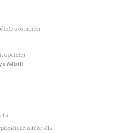
páteře a ostatních
k u páteře)
 a čelisti)
ucha.
epřiměřené zátěže těla