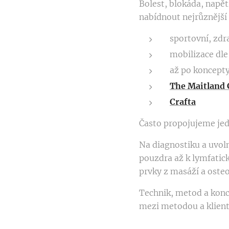
Bolest, blokáda, napět
nabídnout nejrůznější 
sportovní, zdr
mobilizace
dle
až po koncept
The Maitland 
Crafta
Často propojujeme jedn
Na diagnostiku a uvoln
pouzdra až k lymfatic
prvky z masáží a oste
Technik, metod a konc
mezi metodou a klien