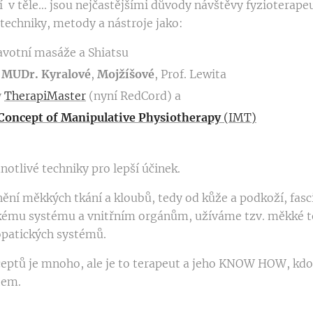
í v těle... jsou nejčastějšími důvody návštěvy fyziotera
techniky, metody a nástroje jako:
avotní masáže a Shiatsu
MUDr. Kyralové
,
Mojžíšové
, Prof. Lewita
y
TherapiMaster
(nyní RedCord) a
Concept of Manipulative Physiotherapy
(IMT)
otlivé techniky pro lepší účinek.
ění měkkých tkání a kloubů, tedy od kůže a podkoží, fasci
kému systému a vnitřním orgánům, užíváme tzv. měkké te
opatických systémů.
eptů je mnoho, ale je to terapeut a jeho KNOW HOW, kdo
tem.