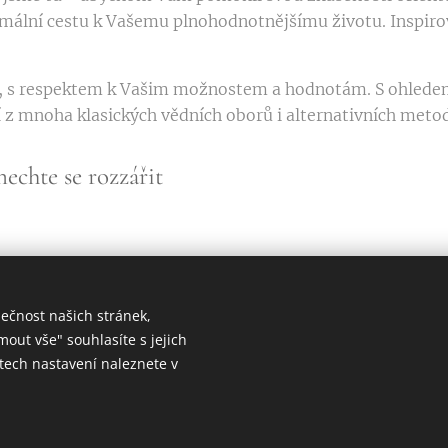
timální cestu k Vašemu plnohodnotnějšímu životu. Inspiro
m, s respektem k Vašim možnostem a hodnotám. S ohlede
 z mnoha klasických vědních oborů i alternativních meto
 nechte se rozzářit
ečnost našich stránek,
mout vše" souhlasíte s jejich
tech nastavení naleznete v