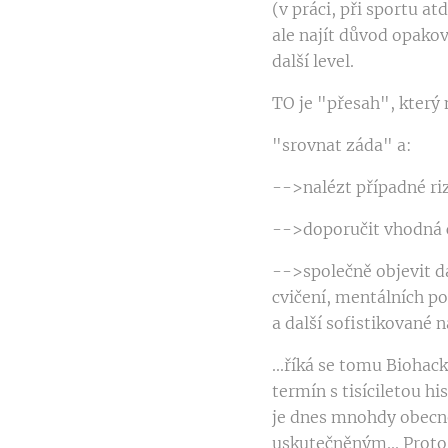
(v práci, při sportu at
ale najít důvod opakov
další level.
TO je "přesah", který
"srovnat záda" a:
-->nalézt případné ri
-->doporučit vhodná cv
-->společně objevit da
cvičení, mentálních p
a další sofistikované n
...říká se tomu Biohac
termín s tisíciletou h
je dnes mnohdy obec
uskutečněným... Proto