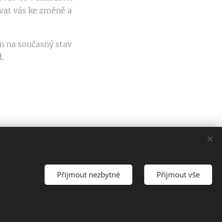
vat vás ke změně a
m na současný stav
d.
Přijmout nezbytné
Přijmout vše
Cookies