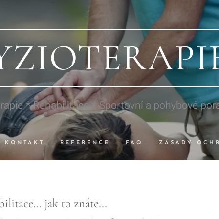
YZIOTERAPI
rapie * Rehabilitace * Sportovní a pohybové por
KONTAKT
REFERENCE
FAQ
ZÁSADY OCH
litace... jak to znáte...