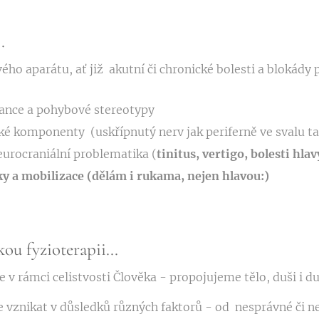
..
ého aparátu, ať již akutní či chronické bolesti a blokády 
lance a pohybové stereotypy
 komponenty (uskřípnutý nerv jak periferně ve svalu ta
neurocraniální problematika (
tinitus, vertigo, bolesti hlavy
y a mobilizace (dělám i rukama, nejen hlavou:)
kou fyzioterapii...
v rámci celistvosti Člověka - propojujeme tělo, duši i d
e vznikat v důsledků různých faktorů - od nesprávné či n