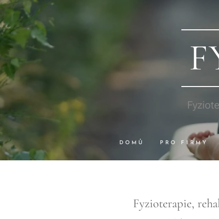
F
Fyziote
DOMŮ
PRO FIRMY
Fyzioterapie, rehabi