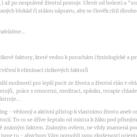
d.) až po nesprávné životní postoje. Ulevit od bolesti a "
aných blokád či stálou nápravu, aby se člověk cítil dlouhod
 nabízíme...
zikové faktory, které vedou k poruchám (fyziologické a p
ičení k eliminaci rizikových faktorů
lší možnosti pro lepší pocit ze života a životní elán v obl
ostojů, práce s emocemi, meditaci, spánku, terapie chlad
ástroje...
king - vědomý a aktivní přístup k vlastnímu životu aneb 
istorií. To co se dříve šeptalo od mistra k žáku pod přísn
ně známým faktem. Známým ovšem, ne vždy znamená p
 jsme tu - abychom Vám pomohli svou zkušeností orient