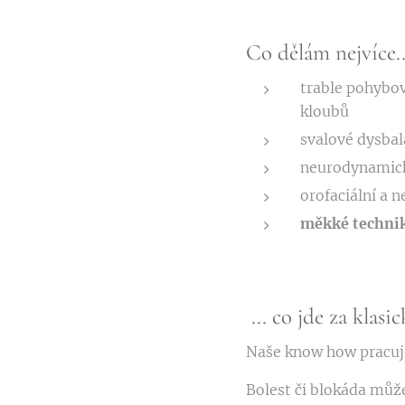
Co dělám nejvíce.
trable pohybov
kloubů
svalové dysba
neurodynamické
orofaciální a 
měkké technik
... co jde za klasic
Naše know how pracuje 
Bolest či blokáda můž