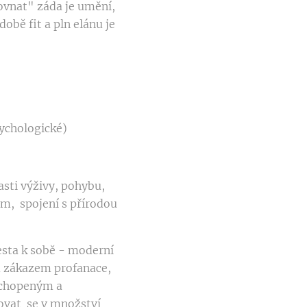
srovnat" záda je umění,
obě fit a pln elánu je
sychologické)
asti výživy, pohybu,
em, spojení s přírodou
cesta k sobě - moderní
ým zákazem profanace,
ochopeným a
ovat se v množství